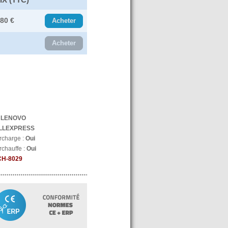
.80 €
Acheter
Acheter
:
LENOVO
LLEXPRESS
urcharge :
Oui
rchauffe :
Oui
CH-8029