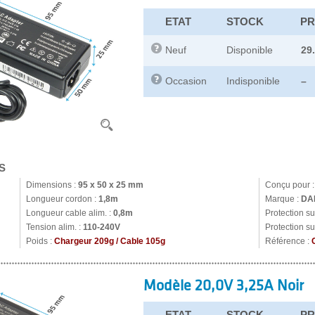
ETAT
STOCK
PR
Neuf
Disponible
29
Occasion
Indisponible
–
S
Dimensions :
95 x 50 x 25 mm
Conçu pour 
Longueur cordon :
1,8m
Marque :
DA
Longueur cable alim. :
0,8m
Protection s
Tension alim. :
110-240V
Protection su
Poids :
Chargeur 209g / Cable 105g
Référence :
Modèle 20,0V 3,25A Noir
ETAT
STOCK
PR