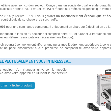
s
et livré avec son cordon secteur. Conçu dans un soucis de qualité et de durabilité
latif aux normes LVD, EMC et RoHS) et répond aux mêmes exigences que votre ch
 87% (directive ERP), il vous garantit
un fonctionnement économique et éc
e court-circuit, de surchage et de surchauffe.
3.90€
pour une commande comprenant uniquement un chargeur à destination de la 
partout où la tension du secteur est comprise entre 110 et 240V et la fréquence ent
secteur différent sera toutefois nécessaire hors Europe).
voir pourra éventuellement afficher une puissance légèrement supérieure à celle 
 ne pose absolument aucun problème de compatibilité avec votre appareil e
EL PEUT EGALEMENT VOUS INTERESSER...
us équiper d'un chargeur universel, le modèle
le avec votre appareil en utilisant le connecteur
ulter la fiche produit