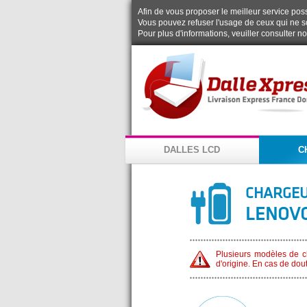
Afin de vous proposer le meilleur service possi
Vous pouvez refuser l'usage de ceux qui ne s
Pour plus d'informations, veuiller consulter n
DALLES LCD
C
CHARGEU
LENOVO
Plusieurs modèles de ch
d'origine. En cas de dou