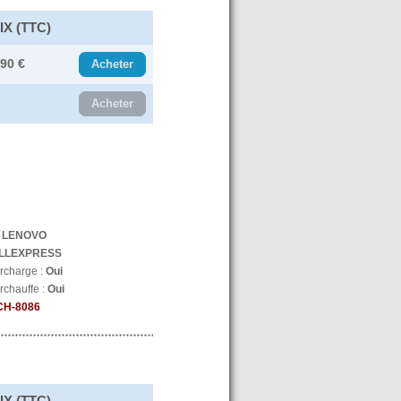
IX (TTC)
.90 €
Acheter
Acheter
:
LENOVO
LLEXPRESS
urcharge :
Oui
rchauffe :
Oui
CH-8086
IX (TTC)