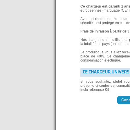
Ce chargeur est garanti 2 an
européennes (marquage "CE" re
Avec un rendement minimum de
sécurité il est protégé en cas d
Frais de livraison à partir de 
Nos chargeurs sont utilisables 
la totalité des pays (un cordon 
Le produit que vous allez rece
place de 40W. Ce changement
consommation électrique.
CE CHARGEUR UNIVERS
Si vous souhaitez plutôt vo
présenté ci-contre est compatib
inclu référencé
K5
.
Cons