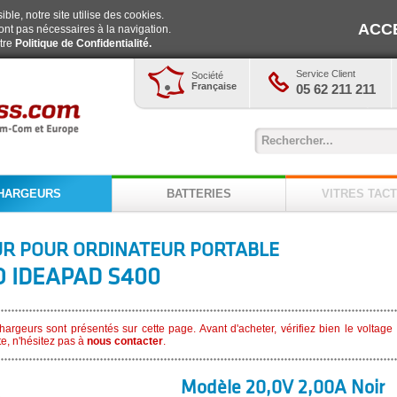
ble, notre site utilise des cookies.
ACC
ont pas nécessaires à la navigation.
otre
Politique de Confidentialité.
Service Client
Société
Française
05 62 211 211
HARGEURS
BATTERIES
VITRES TACT
R POUR ORDINATEUR PORTABLE
 IDEAPAD S400
argeurs sont présentés sur cette page. Avant d'acheter, vérifiez bien le voltag
te, n'hésitez pas à
nous contacter
.
Modèle 20,0V 2,00A Noir