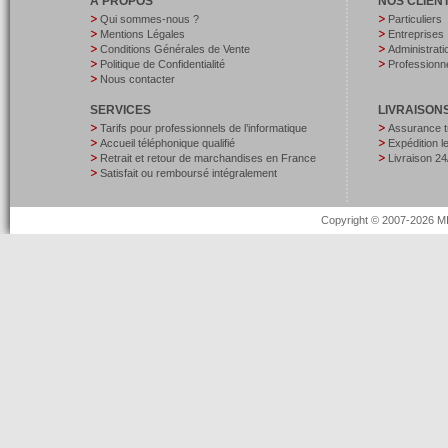
A PROPOS
NOS CLIEN
Qui sommes-nous ?
Particuliers
Mentions Légales
Entreprises
Conditions Générales de Vente
Administrati
Politique de Confidentialité
Professionne
Nous contacter
SERVICES
LIVRAISON
Tarifs pour professionnels de l’informatique
Assurance t
Accueil téléphonique qualifié
Expédition 
Retrait et retour de marchandises en France
Livraison 24
Satisfait ou remboursé intégralement
Copyright © 2007-2026 