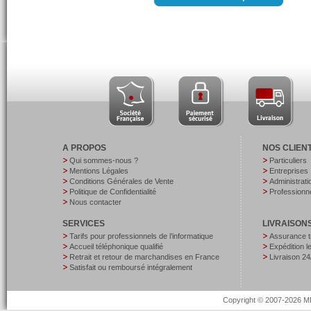
A PROPOS
NOS CLIEN
Qui sommes-nous ?
Particuliers
Mentions Légales
Entreprises
Conditions Générales de Vente
Administrati
Politique de Confidentialité
Professionne
Nous contacter
SERVICES
LIVRAISON
Tarifs pour professionnels de l’informatique
Assurance t
Accueil téléphonique qualifié
Expédition 
Retrait et retour de marchandises en France
Livraison 24
Satisfait ou remboursé intégralement
Copyright © 2007-2026 