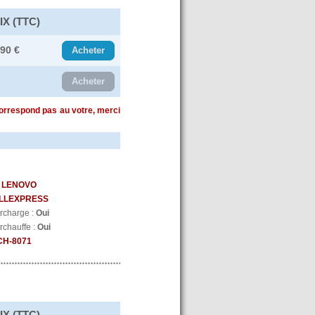
IX (TTC)
.90 €
Acheter
Acheter
correspond pas au votre, merci
:
LENOVO
LLEXPRESS
urcharge :
Oui
rchauffe :
Oui
CH-8071
IX (TTC)