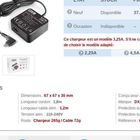
Neuf
Disponible
37
Occasion
Indisponible
–
Ce chargeur est un modèle 3,25A. S'il ne 
de choisir le modèle adapté:
2,25A
4,5A
S
Dimensions :
67 x 67 x 30 mm
Conçu pour 
Longueur cordon :
1,8m
Marque :
DX
Longueur cable alim. :
1,2m
Protection s
Tension alim. :
110-240V
Protection s
Poids :
Chargeur 265g / Cable 72g
Référence :