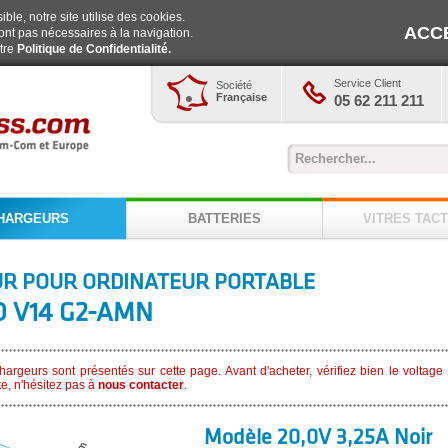
ble, notre site utilise des cookies.
ACC
ont pas nécessaires à la navigation.
otre
Politique de Confidentialité.
Service Client
Société
Française
05 62 211 211
HARGEURS
BATTERIES
VITRES TACT
R POUR ORDINATEUR PORTABLE
 V14 G2-AMN
argeurs sont présentés sur cette page. Avant d'acheter, vérifiez bien le voltag
te, n'hésitez pas à
nous contacter
.
Modèle 20,0V 3,25A Noir