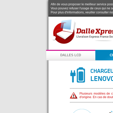
Afin de vous proposer le meilleur service possi
Vous pouvez refuser l'usage de ceux qui ne s
Pour plus d'informations, veuiller consulter n
DALLES LCD
C
CHARGEU
LENOVO
Plusieurs modèles de ch
d'origine. En cas de dou