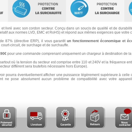
s
et livré avec son cordon secteur. Conçu dans un soucis de qualité et de durabilité
latif aux normes LVD, EMC et RoHS) et répond aux mêmes exigences que votre ch
 87% (directive ERP), il vous garantit
un fonctionnement économique et éc
e court-circuit, de surchage et de surchauffe.
3.90€
pour une commande comprenant uniquement un chargeur à destination de la 
partout où la tension du secteur est comprise entre 110 et 240V et la fréquence ent
secteur différent sera toutefois nécessaire hors Europe).
voir pourra éventuellement afficher une puissance légèrement supérieure à celle 
 ne pose absolument aucun problème de compatibilité avec votre appareil e