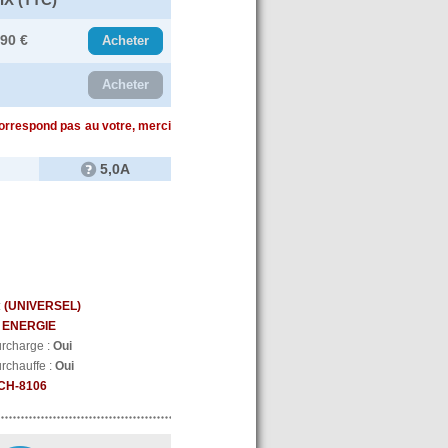
.90 €
Acheter
Acheter
correspond pas au votre, merci
5,0A
:
(UNIVERSEL)
 ENERGIE
urcharge :
Oui
urchauffe :
Oui
CH-8106