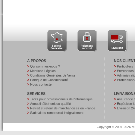
A PROPOS
NOS CLIEN
Qui sommes-nous ?
Particuliers
Mentions Légales
Entreprises
Conditions Générales de Vente
Administrati
Politique de Confidentialité
Professionne
Nous contacter
SERVICES
LIVRAISON
Tarifs pour professionnels de l’informatique
Assurance t
Accueil téléphonique qualifié
Expédition 
Retrait et retour de marchandises en France
Livraison 24
Satisfait ou remboursé intégralement
Copyright © 2007-2026 