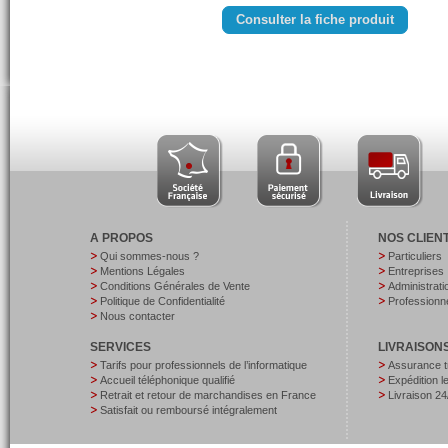
Consulter la fiche produit
A PROPOS
NOS CLIEN
Qui sommes-nous ?
Particuliers
Mentions Légales
Entreprises
Conditions Générales de Vente
Administrati
Politique de Confidentialité
Professionne
Nous contacter
SERVICES
LIVRAISON
Tarifs pour professionnels de l’informatique
Assurance t
Accueil téléphonique qualifié
Expédition 
Retrait et retour de marchandises en France
Livraison 24
Satisfait ou remboursé intégralement