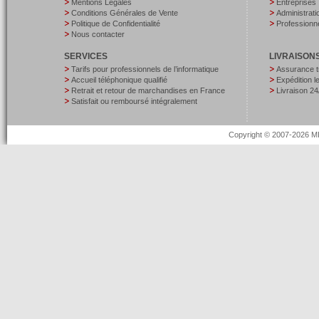
Mentions Légales
Entreprises
Conditions Générales de Vente
Administrati
Politique de Confidentialité
Professionne
Nous contacter
SERVICES
LIVRAISON
Tarifs pour professionnels de l’informatique
Assurance t
Accueil téléphonique qualifié
Expédition 
Retrait et retour de marchandises en France
Livraison 24
Satisfait ou remboursé intégralement
Copyright © 2007-2026 