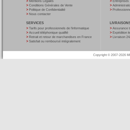
Mentions Légales
Entreprises
Conditions Générales de Vente
Administrati
Politique de Confidentialité
Professionne
Nous contacter
SERVICES
LIVRAISON
Tarifs pour professionnels de l’informatique
Assurance t
Accueil téléphonique qualifié
Expédition 
Retrait et retour de marchandises en France
Livraison 24
Satisfait ou remboursé intégralement
Copyright © 2007-2026 