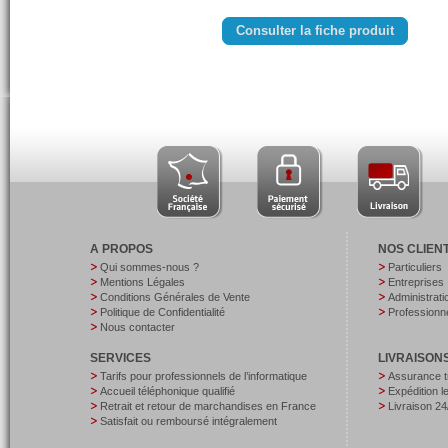
Consulter la fiche produit
A PROPOS
NOS CLIEN
Qui sommes-nous ?
Particuliers
Mentions Légales
Entreprises
Conditions Générales de Vente
Administrati
Politique de Confidentialité
Professionne
Nous contacter
SERVICES
LIVRAISON
Tarifs pour professionnels de l’informatique
Assurance t
Accueil téléphonique qualifié
Expédition 
Retrait et retour de marchandises en France
Livraison 24
Satisfait ou remboursé intégralement