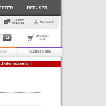
EPTER
REFUSER
Questions
Mon compte
fréquentes
Mon panier
(vide)
ILES
ACCESSOIRES
 d'informations ici !