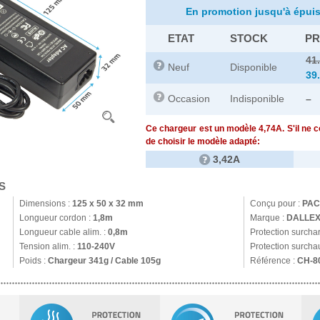
En promotion jusqu'à épuis
ETAT
STOCK
PR
41
Neuf
Disponible
39
Occasion
Indisponible
–
Ce chargeur est un modèle 4,74A. S'il ne 
de choisir le modèle adapté:
3,42A
S
Dimensions :
125 x 50 x 32 mm
Conçu pour :
PAC
Longueur cordon :
1,8m
Marque :
DALLE
Longueur cable alim. :
0,8m
Protection surcha
Tension alim. :
110-240V
Protection surchau
Poids :
Chargeur 341g / Cable 105g
Référence :
CH-8