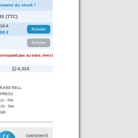
ement du stock !
IX (TTC)
.10 €
Acheter
.00 €
Acheter
correspond pas au votre, merci
6,32A
KARD BELL
XPRESS
rge :
Oui
ffe :
Oui
049