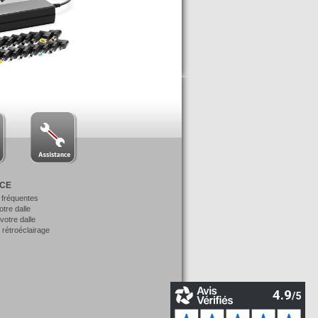
NCE
 fréquentes
votre dalle
otre dalle
 rétroéclairage