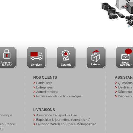
NOS CLIENTS
ASSISTA
Particuliers
Questions
Entreprises
Identifier 
Administrations
Démonter v
Professionnels de l’informatique
Diagnostic
LIVRAISONS
ormatique
Assurance transport incluse
Expédition le jour même
(conditions)
 en France
Livraison 24/48h en France Métropolitaine
ent