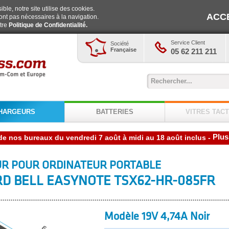
ble, notre site utilise des cookies.
ACC
ont pas nécessaires à la navigation.
otre
Politique de Confidentialité.
Service Client
Société
Française
05 62 211 211
HARGEURS
BATTERIES
VITRES TACT
Plus
-
R POUR ORDINATEUR PORTABLE
D BELL EASYNOTE TSX62-HR-085FR
Modèle 19V 4,74A Noir