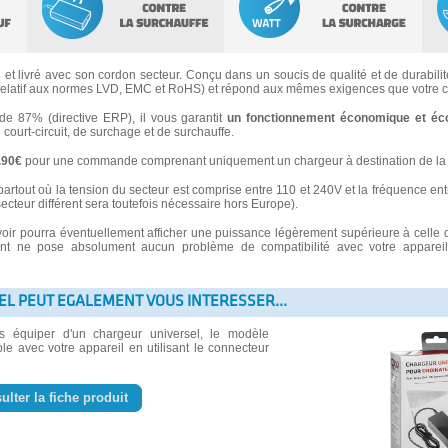
s
et livré avec son cordon secteur. Conçu dans un soucis de qualité et de durabilité
latif aux normes LVD, EMC et RoHS) et répond aux mêmes exigences que votre ch
 87% (directive ERP), il vous garantit
un fonctionnement économique et éc
e court-circuit, de surchage et de surchauffe.
3.90€
pour une commande comprenant uniquement un chargeur à destination de la 
partout où la tension du secteur est comprise entre 110 et 240V et la fréquence ent
secteur différent sera toutefois nécessaire hors Europe).
voir pourra éventuellement afficher une puissance légèrement supérieure à celle 
 ne pose absolument aucun problème de compatibilité avec votre appareil e
EL PEUT EGALEMENT VOUS INTERESSER...
us équiper d'un chargeur universel, le modèle
le avec votre appareil en utilisant le connecteur
ulter la fiche produit