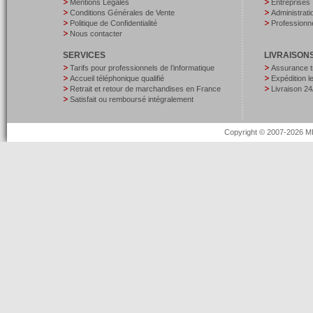
Mentions Légales
Entreprises
Conditions Générales de Vente
Administrati
Politique de Confidentialité
Professionne
Nous contacter
SERVICES
LIVRAISON
Tarifs pour professionnels de l’informatique
Assurance t
Accueil téléphonique qualifié
Expédition 
Retrait et retour de marchandises en France
Livraison 24
Satisfait ou remboursé intégralement
Copyright © 2007-2026 