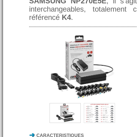
SAMSUNG NP270E5E
, il s'a
interchangeables, totalement 
référencé
K4
.
CARACTERISTIQUES