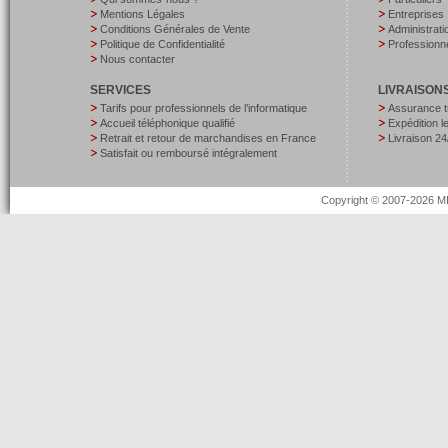
Mentions Légales
Entreprises
Conditions Générales de Vente
Administrati
Politique de Confidentialité
Professionne
Nous contacter
SERVICES
LIVRAISON
Tarifs pour professionnels de l’informatique
Assurance t
Accueil téléphonique qualifié
Expédition 
Retrait et retour de marchandises en France
Livraison 24
Satisfait ou remboursé intégralement
Copyright © 2007-2026 