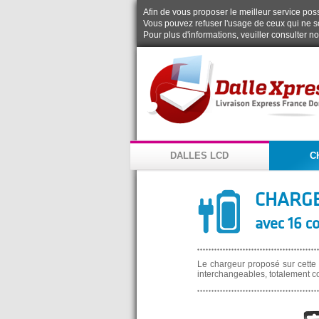
Afin de vous proposer le meilleur service possi
Vous pouvez refuser l'usage de ceux qui ne s
Pour plus d'informations, veuiller consulter n
DALLES LCD
C
CHARGE
avec 16 c
Le chargeur proposé sur cette
interchangeables, totalement c