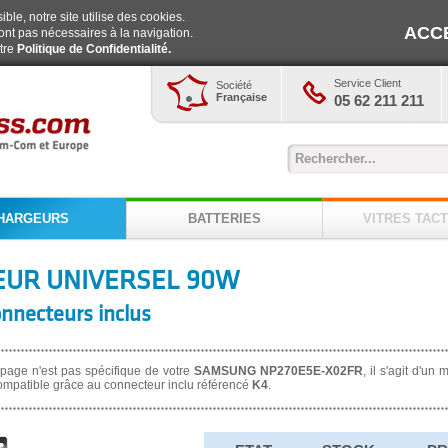
ble, notre site utilise des cookies.
ACC
ont pas nécessaires à la navigation.
otre
Politique de Confidentialité.
Service Client
Société
Française
05 62 211 211
HARGEURS
BATTERIES
VITRES TACT
UR UNIVERSEL 90W
onnecteurs inclus
 page n'est pas spécifique de votre
SAMSUNG NP270E5E-X02FR
, il s'agit d'un
ompatible grâce au connecteur inclu référencé
K4
.