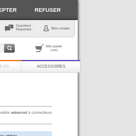
EPTER
REFUSER
Questions
Mon compte
fréquentes
Mon panier
(vide)
ILES
ACCESSOIRES
 modèle
universel
à connecteurs