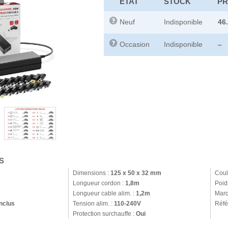
ETAT
STOCK
PR
Neuf
Indisponible
46
Occasion
Indisponible
–
S
Dimensions :
125 x 50 x 32 mm
Coul
Longueur cordon :
1,8m
Poid
Longueur cable alim. :
1,2m
Marq
nclus
Tension alim. :
110-240V
Réfé
Protection surchauffe :
Oui