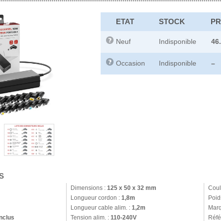
ETAT
STOCK
PR
Neuf
Indisponible
46
Occasion
Indisponible
–
S
Dimensions :
125 x 50 x 32 mm
Coul
Longueur cordon :
1,8m
Poid
Longueur cable alim. :
1,2m
Marq
nclus
Tension alim. :
110-240V
Réfé