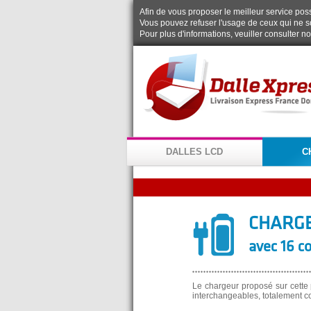
Afin de vous proposer le meilleur service possi
Vous pouvez refuser l'usage de ceux qui ne s
Pour plus d'informations, veuiller consulter n
DALLES LCD
C
CHARGE
avec 16 c
Le chargeur proposé sur cette 
interchangeables, totalement c