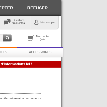
EPTER
REFUSER
Questions
Mon compte
fréquentes
Mon panier
(vide)
ILES
ACCESSOIRES
 d'informations ici !
 modèle
universel
à connecteurs