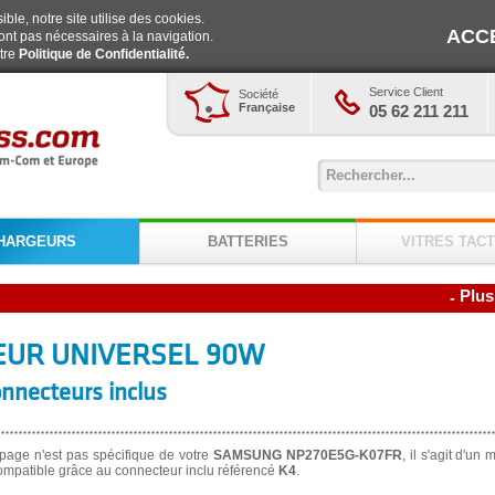
ble, notre site utilise des cookies.
ACC
ont pas nécessaires à la navigation.
otre
Politique de Confidentialité.
Service Client
Société
Française
05 62 211 211
HARGEURS
BATTERIES
VITRES TACT
Plus
-
UR UNIVERSEL 90W
onnecteurs inclus
page n'est pas spécifique de votre
SAMSUNG NP270E5G-K07FR
, il s'agit d'un
ompatible grâce au connecteur inclu référencé
K4
.