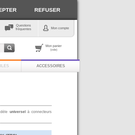
EPTER
REFUSER
Questions
Mon compte
fréquentes
Mon panier
(vide)
ILES
ACCESSOIRES
modèle
universel
à connecteurs