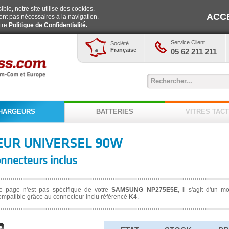
ble, notre site utilise des cookies.
ACC
ont pas nécessaires à la navigation.
otre
Politique de Confidentialité.
Service Client
Société
Française
05 62 211 211
HARGEURS
BATTERIES
VITRES TACT
UR UNIVERSEL 90W
onnecteurs inclus
e page n'est pas spécifique de votre
SAMSUNG NP275E5E
, il s'agit d'un 
ompatible grâce au connecteur inclu référencé
K4
.