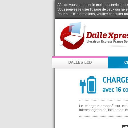
Afin de vous proposer le meilleur service possi
Vous pouvez refuser l'usage de ceux qui ne s
Pour plus d'informations, veuiller consulter n
DALLES LCD
C
CHARGE
avec 16 c
Le chargeur proposé sur cett
interchangeables, totalement c