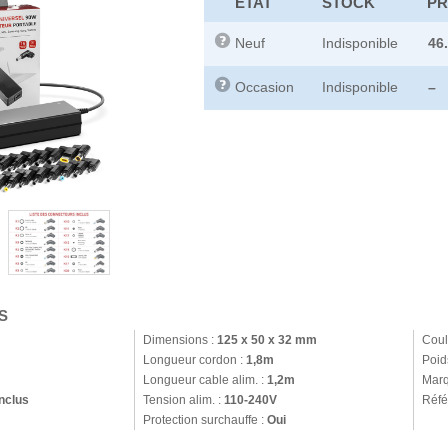
ETAT
STOCK
PR
Neuf
Indisponible
46
Occasion
Indisponible
–
S
Dimensions :
125 x 50 x 32 mm
Coul
Longueur cordon :
1,8m
Poid
Longueur cable alim. :
1,2m
Marq
nclus
Tension alim. :
110-240V
Réfé
Protection surchauffe :
Oui