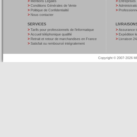
Mentions Légales
Entreprises
Conditions Générales de Vente
Administrati
Politique de Confidentialité
Professionne
Nous contacter
SERVICES
LIVRAISON
Tarifs pour professionnels de l’informatique
Assurance t
Accueil téléphonique qualifié
Expédition 
Retrait et retour de marchandises en France
Livraison 24
Satisfait ou remboursé intégralement
Copyright © 2007-2026 