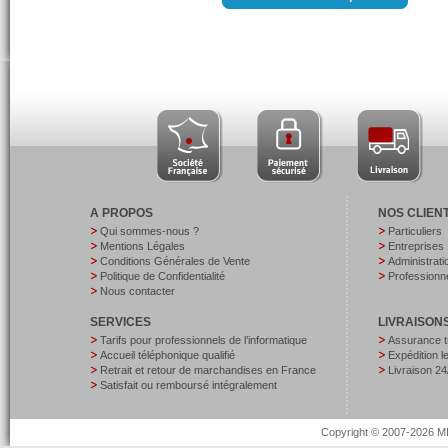
A PROPOS
NOS CLIEN
Qui sommes-nous ?
Particuliers
Mentions Légales
Entreprises
Conditions Générales de Vente
Administrati
Politique de Confidentialité
Professionne
Nous contacter
SERVICES
LIVRAISON
Tarifs pour professionnels de l’informatique
Assurance t
Accueil téléphonique qualifié
Expédition 
Retrait et retour de marchandises en France
Livraison 24
Satisfait ou remboursé intégralement
Copyright © 2007-2026 