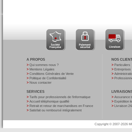
A PROPOS
NOS CLIEN
Qui sommes-nous ?
Particuliers
Mentions Légales
Entreprises
Conditions Générales de Vente
Administrati
Politique de Confidentialité
Professionne
Nous contacter
SERVICES
LIVRAISON
Tarifs pour professionnels de l’informatique
Assurance t
Accueil téléphonique qualifié
Expédition 
Retrait et retour de marchandises en France
Livraison 24
Satisfait ou remboursé intégralement
Copyright © 2007-2026 