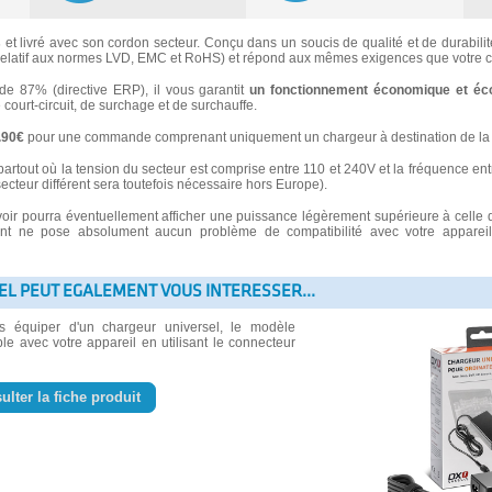
s
et livré avec son cordon secteur. Conçu dans un soucis de qualité et de durabilité
latif aux normes LVD, EMC et RoHS) et répond aux mêmes exigences que votre ch
 87% (directive ERP), il vous garantit
un fonctionnement économique et éc
e court-circuit, de surchage et de surchauffe.
3.90€
pour une commande comprenant uniquement un chargeur à destination de la 
partout où la tension du secteur est comprise entre 110 et 240V et la fréquence ent
secteur différent sera toutefois nécessaire hors Europe).
voir pourra éventuellement afficher une puissance légèrement supérieure à celle 
 ne pose absolument aucun problème de compatibilité avec votre appareil e
EL PEUT EGALEMENT VOUS INTERESSER...
us équiper d'un chargeur universel, le modèle
le avec votre appareil en utilisant le connecteur
ulter la fiche produit