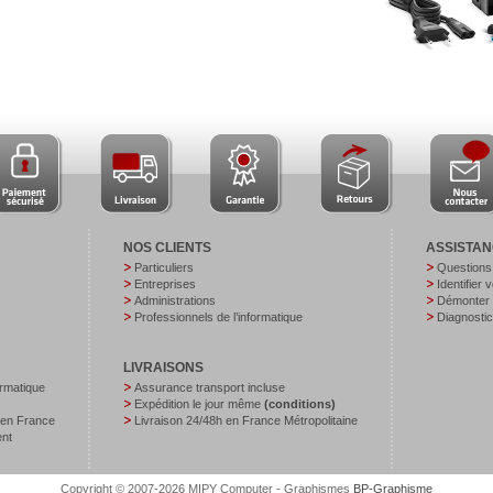
NOS CLIENTS
ASSISTA
Particuliers
Questions
Entreprises
Identifier 
Administrations
Démonter v
Professionnels de l’informatique
Diagnostic
LIVRAISONS
ormatique
Assurance transport incluse
Expédition le jour même
(conditions)
 en France
Livraison 24/48h en France Métropolitaine
ent
Copyright © 2007-2026 MIPY Computer - Graphismes
BP-Graphisme