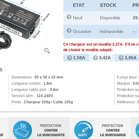
ETAT
STOCK
PR
Neuf
Disponible
29
Occasion
Indisponible
–
Ce chargeur est un modèle 2,37A. S'il ne 
de choisir le modèle adapté:
1,58A
3,42A
3,95A
S
Dimensions :
95 x 50 x 25 mm
Conçu pour 
Longueur cordon :
1,8m
Marque :
DA
Longueur cable alim. :
0,8m
Protection s
Tension alim. :
110-240V
Protection su
Poids :
Chargeur 209g / Cable 105g
Référence :