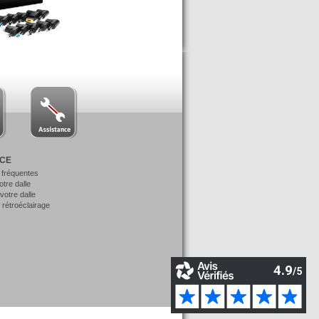
NCE
 fréquentes
votre dalle
otre dalle
 rétroéclairage