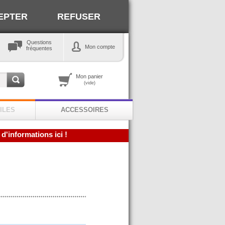
EPTER
REFUSER
Questions
Mon compte
fréquentes
Mon panier
(vide)
ILES
ACCESSOIRES
 d'informations ici !