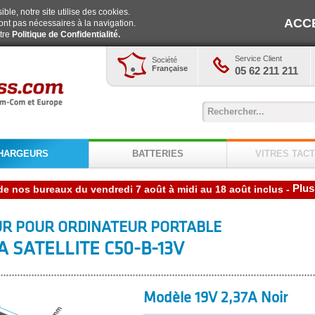
ble, notre site utilise des cookies.
ACC
ont pas nécessaires à la navigation.
otre
Politique de Confidentialité.
Service Client
Société
Française
05 62 211 211
HARGEURS
BATTERIES
VITRES TACT
Plus
-
R POUR ORDINATEUR PORTABLE
A SATELLITE C50-B-13V
Modèle 19V 2,37A Noir