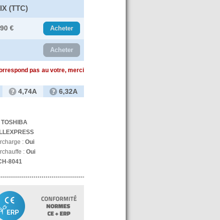
IX (TTC)
.90 €
Acheter
Acheter
correspond pas au votre, merci
4,74A
6,32A
:
TOSHIBA
LLEXPRESS
urcharge :
Oui
rchauffe :
Oui
CH-8041