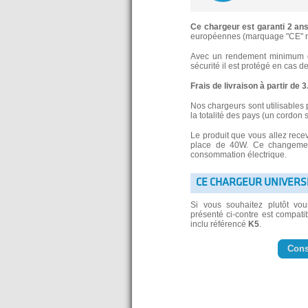
Ce chargeur est garanti 2 an
européennes (marquage "CE" re
Avec un rendement minimum de
sécurité il est protégé en cas d
Frais de livraison à partir de 
Nos chargeurs sont utilisables 
la totalité des pays (un cordon 
Le produit que vous allez rece
place de 40W. Ce changement
consommation électrique.
CE CHARGEUR UNIVERS
Si vous souhaitez plutôt vo
présenté ci-contre est compatib
inclu référencé
K5
.
Cons