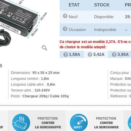
ETAT
STOCK
PR
Neuf
Disponible
29
Occasion
Indisponible
–
Ce chargeur est un modèle 2,37A. S'il ne 
de choisir le modèle adapté:
1,58A
3,42A
3,95A
S
Dimensions :
95 x 50 x 25 mm
Conçu pour 
Longueur cordon :
1,8m
Marque :
DA
Longueur cable alim. :
0,8m
Protection s
Tension alim. :
110-240V
Protection su
Poids :
Chargeur 209g / Cable 105g
Référence :