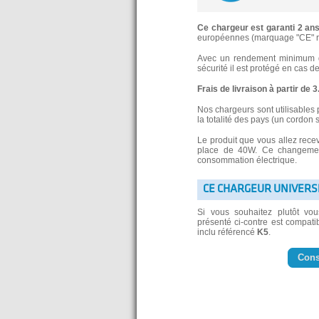
Ce chargeur est garanti 2 an
européennes (marquage "CE" re
Avec un rendement minimum de
sécurité il est protégé en cas d
Frais de livraison à partir de 
Nos chargeurs sont utilisables 
la totalité des pays (un cordon 
Le produit que vous allez rece
place de 40W. Ce changement
consommation électrique.
CE CHARGEUR UNIVERS
Si vous souhaitez plutôt vo
présenté ci-contre est compatib
inclu référencé
K5
.
Cons