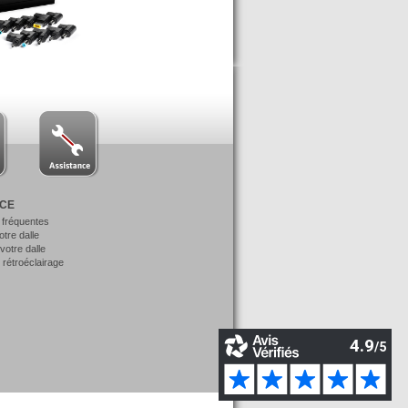
NCE
 fréquentes
votre dalle
otre dalle
 rétroéclairage