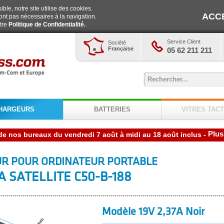
ble, notre site utilise des cookies.
ACC
ont pas nécessaires à la navigation.
otre
Politique de Confidentialité.
Service Client
Société
Française
05 62 211 211
HARGEURS
BATTERIES
VITRES TACT
Plus
-
R POUR ORDINATEUR PORTABLE
A SATELLITE C50-B-188
Modèle 19V 2,37A Noir