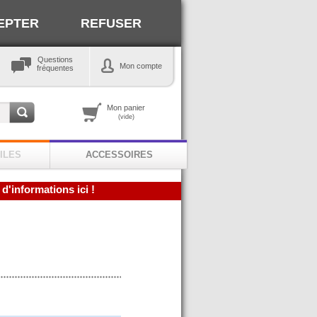
EPTER
REFUSER
Questions
Mon compte
fréquentes
Mon panier
(vide)
ILES
ACCESSOIRES
 d'informations ici !