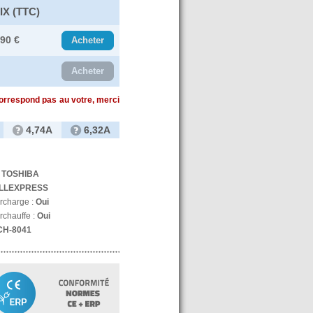
IX (TTC)
.90 €
Acheter
Acheter
correspond pas au votre, merci
4,74A
6,32A
:
TOSHIBA
LLEXPRESS
urcharge :
Oui
rchauffe :
Oui
CH-8041