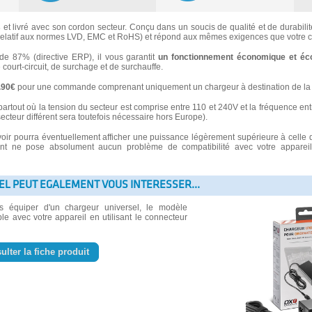
s
et livré avec son cordon secteur. Conçu dans un soucis de qualité et de durabilité
latif aux normes LVD, EMC et RoHS) et répond aux mêmes exigences que votre ch
 87% (directive ERP), il vous garantit
un fonctionnement économique et éc
e court-circuit, de surchage et de surchauffe.
3.90€
pour une commande comprenant uniquement un chargeur à destination de la 
partout où la tension du secteur est comprise entre 110 et 240V et la fréquence ent
secteur différent sera toutefois nécessaire hors Europe).
voir pourra éventuellement afficher une puissance légèrement supérieure à celle 
 ne pose absolument aucun problème de compatibilité avec votre appareil e
EL PEUT EGALEMENT VOUS INTERESSER...
us équiper d'un chargeur universel, le modèle
le avec votre appareil en utilisant le connecteur
ulter la fiche produit