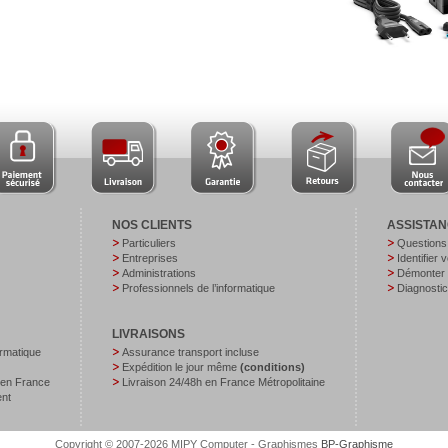
NOS CLIENTS
ASSISTA
Particuliers
Questions
Entreprises
Identifier 
Administrations
Démonter v
Professionnels de l’informatique
Diagnostic
LIVRAISONS
ormatique
Assurance transport incluse
Expédition le jour même
(conditions)
 en France
Livraison 24/48h en France Métropolitaine
ent
Copyright © 2007-2026 MIPY Computer - Graphismes
BP-Graphisme