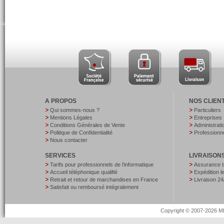
A PROPOS
NOS CLIEN
Qui sommes-nous ?
Particuliers
Mentions Légales
Entreprises
Conditions Générales de Vente
Administrati
Politique de Confidentialité
Professionne
Nous contacter
SERVICES
LIVRAISON
Tarifs pour professionnels de l’informatique
Assurance t
Accueil téléphonique qualifié
Expédition 
Retrait et retour de marchandises en France
Livraison 24
Satisfait ou remboursé intégralement
Copyright © 2007-2026 