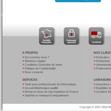
A PROPOS
NOS CLIEN
Qui sommes-nous ?
Particuliers
Mentions Légales
Entreprises
Conditions Générales de Vente
Administrati
Politique de Confidentialité
Professionne
Nous contacter
SERVICES
LIVRAISON
Tarifs pour professionnels de l’informatique
Assurance t
Accueil téléphonique qualifié
Expédition 
Retrait et retour de marchandises en France
Livraison 24
Satisfait ou remboursé intégralement
Copyright © 2007-2026 