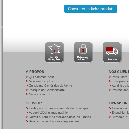
Consulter la fiche produit
A PROPOS
NOS CLIEN
Qui sommes-nous ?
Particuliers
Mentions Légales
Entreprises
Conditions Générales de Vente
Administrati
Politique de Confidentialité
Professionne
Nous contacter
SERVICES
LIVRAISON
Tarifs pour professionnels de l’informatique
Assurance t
Accueil téléphonique qualifié
Expédition 
Retrait et retour de marchandises en France
Livraison 24
Satisfait ou remboursé intégralement