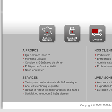
A PROPOS
NOS CLIEN
Qui sommes-nous ?
Particuliers
Mentions Légales
Entreprises
Conditions Générales de Vente
Administrati
Politique de Confidentialité
Professionne
Nous contacter
SERVICES
LIVRAISON
Tarifs pour professionnels de l’informatique
Assurance t
Accueil téléphonique qualifié
Expédition 
Retrait et retour de marchandises en France
Livraison 24
Satisfait ou remboursé intégralement
Copyright © 2007-2026 