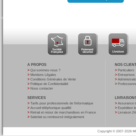
A PROPOS
NOS CLIEN
Qui sommes-nous ?
Particuliers
Mentions Légales
Entreprises
Conditions Générales de Vente
Administrati
Politique de Confidentialité
Professionne
Nous contacter
SERVICES
LIVRAISON
Tarifs pour professionnels de l’informatique
Assurance t
Accueil téléphonique qualifié
Expédition 
Retrait et retour de marchandises en France
Livraison 24
Satisfait ou remboursé intégralement
Copyright © 2007-2026 