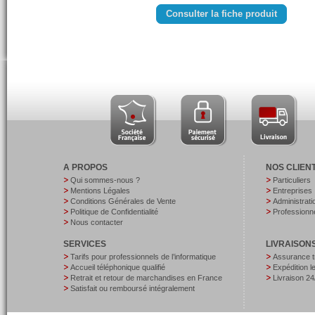
Consulter la fiche produit
A PROPOS
NOS CLIEN
Qui sommes-nous ?
Particuliers
Mentions Légales
Entreprises
Conditions Générales de Vente
Administrati
Politique de Confidentialité
Professionne
Nous contacter
SERVICES
LIVRAISON
Tarifs pour professionnels de l’informatique
Assurance t
Accueil téléphonique qualifié
Expédition 
Retrait et retour de marchandises en France
Livraison 24
Satisfait ou remboursé intégralement