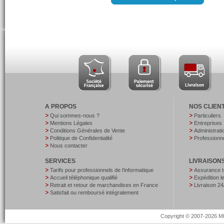
A PROPOS
NOS CLIEN
Qui sommes-nous ?
Particuliers
Mentions Légales
Entreprises
Conditions Générales de Vente
Administrati
Politique de Confidentialité
Professionne
Nous contacter
SERVICES
LIVRAISON
Tarifs pour professionnels de l’informatique
Assurance t
Accueil téléphonique qualifié
Expédition 
Retrait et retour de marchandises en France
Livraison 24
Satisfait ou remboursé intégralement
Copyright © 2007-2026 