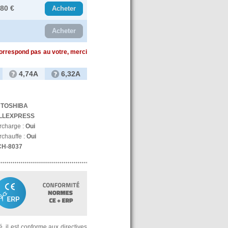
.80 €
Acheter
Acheter
correspond pas au votre, merci
4,74A
6,32A
:
TOSHIBA
LLEXPRESS
urcharge :
Oui
rchauffe :
Oui
CH-8037
, il est conforme aux directives