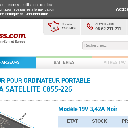
ble, notre site utilise des cookies.
ACC
ont pas nécessaires à la navigation.
otre
Politique de Confidentialité.
Service Client
Société
Française
05 62 211 211
HARGEURS
BATTERIES
VITRES TACT
R POUR ORDINATEUR PORTABLE
A SATELLITE C855-226
Modèle 19V 3,42A Noir
ETAT
STOCK
PR