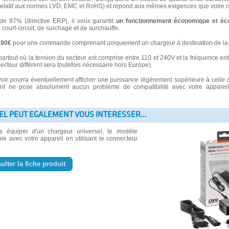
latif aux normes LVD, EMC et RoHS) et répond aux mêmes exigences que votre ch
 87% (directive ERP), il vous garantit
un fonctionnement économique et éc
e court-circuit, de surchage et de surchauffe.
3.90€
pour une commande comprenant uniquement un chargeur à destination de la 
partout où la tension du secteur est comprise entre 110 et 240V et la fréquence ent
secteur différent sera toutefois nécessaire hors Europe).
voir pourra éventuellement afficher une puissance légèrement supérieure à celle 
 ne pose absolument aucun problème de compatibilité avec votre appareil e
EL PEUT EGALEMENT VOUS INTERESSER...
us équiper d'un chargeur universel, le modèle
le avec votre appareil en utilisant le connecteur
ulter la fiche produit