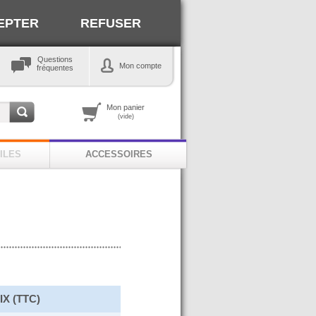
EPTER
REFUSER
Questions
Mon compte
fréquentes
Mon panier
(vide)
ILES
ACCESSOIRES
IX (TTC)