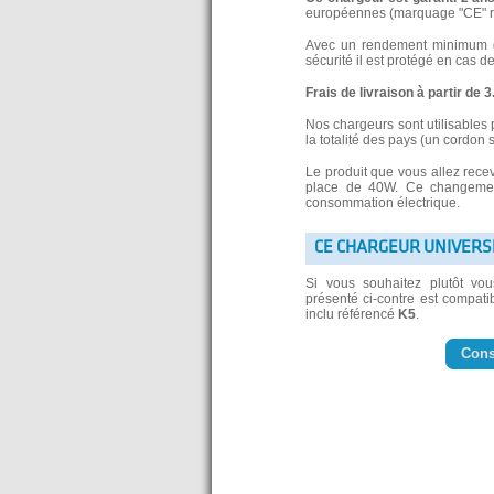
européennes (marquage "CE" re
Avec un rendement minimum de
sécurité il est protégé en cas d
Frais de livraison à partir de 
Nos chargeurs sont utilisables 
la totalité des pays (un cordon 
Le produit que vous allez rece
place de 40W. Ce changement
consommation électrique.
CE CHARGEUR UNIVERS
Si vous souhaitez plutôt vo
présenté ci-contre est compatib
inclu référencé
K5
.
Cons