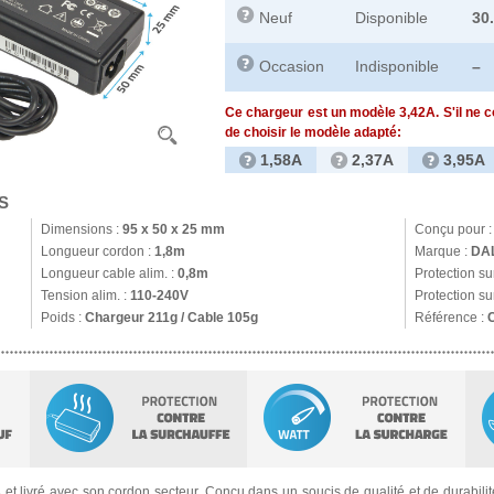
Neuf
Disponible
30
Occasion
Indisponible
–
Ce chargeur est un modèle 3,42A. S'il ne 
de choisir le modèle adapté:
1,58A
2,37A
3,95A
S
Dimensions :
95 x 50 x 25 mm
Conçu pour 
Longueur cordon :
1,8m
Marque :
DA
Longueur cable alim. :
0,8m
Protection s
Tension alim. :
110-240V
Protection su
Poids :
Chargeur 211g / Cable 105g
Référence :
s
et livré avec son cordon secteur. Conçu dans un soucis de qualité et de durabilité