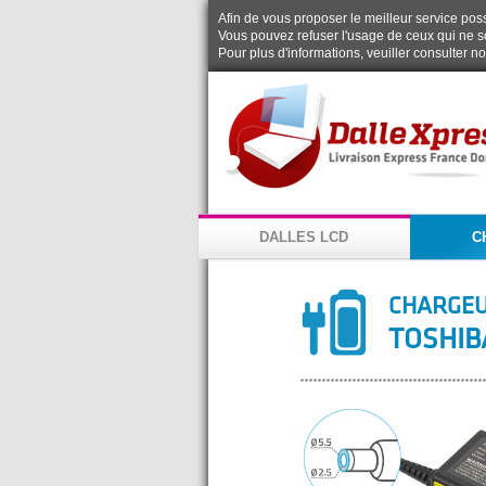
Afin de vous proposer le meilleur service possi
Vous pouvez refuser l'usage de ceux qui ne s
Pour plus d'informations, veuiller consulter n
DALLES LCD
C
CHARGEU
TOSHIB