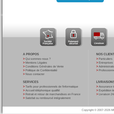
A PROPOS
NOS CLIEN
Qui sommes-nous ?
Particuliers
Mentions Légales
Entreprises
Conditions Générales de Vente
Administrati
Politique de Confidentialité
Professionne
Nous contacter
SERVICES
LIVRAISON
Tarifs pour professionnels de l’informatique
Assurance t
Accueil téléphonique qualifié
Expédition 
Retrait et retour de marchandises en France
Livraison 24
Satisfait ou remboursé intégralement
Copyright © 2007-2026 