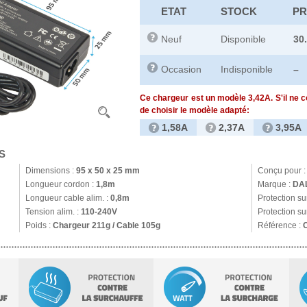
ETAT
STOCK
PR
Neuf
Disponible
30
Occasion
Indisponible
–
Ce chargeur est un modèle 3,42A. S'il ne 
de choisir le modèle adapté:
1,58A
2,37A
3,95A
S
Dimensions :
95 x 50 x 25 mm
Conçu pour 
Longueur cordon :
1,8m
Marque :
DA
Longueur cable alim. :
0,8m
Protection s
Tension alim. :
110-240V
Protection su
Poids :
Chargeur 211g / Cable 105g
Référence :