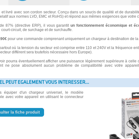
s
et livré avec son cordon secteur. Conçu dans un soucis de qualité et de durabilité
latif aux normes LVD, EMC et RoHS) et répond aux mêmes exigences que votre ch
 87% (directive ERP), il vous garantit
un fonctionnement économique et éc
e court-circuit, de surchage et de surchauffe.
3.90€
pour une commande comprenant uniquement un chargeur à destination de la 
partout où la tension du secteur est comprise entre 110 et 240V et la fréquence ent
secteur différent sera toutefois nécessaire hors Europe).
voir pourra éventuellement afficher une puissance légèrement supérieure à celle 
 ne pose absolument aucun problème de compatibilité avec votre appareil e
EL PEUT EGALEMENT VOUS INTERESSER...
us équiper d'un chargeur universel, le modèle
le avec votre appareil en utilisant le connecteur
ulter la fiche produit