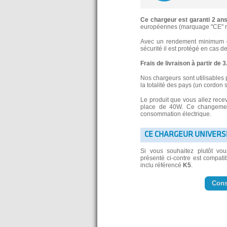
Ce chargeur est garanti 2 an
européennes (marquage "CE" re
Avec un rendement minimum de
sécurité il est protégé en cas d
Frais de livraison à partir de 
Nos chargeurs sont utilisables 
la totalité des pays (un cordon 
Le produit que vous allez rece
place de 40W. Ce changement
consommation électrique.
CE CHARGEUR UNIVERS
Si vous souhaitez plutôt vo
présenté ci-contre est compatib
inclu référencé
K5
.
Cons