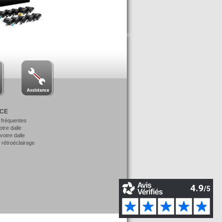
NCE
 fréquentes
votre dalle
otre dalle
 rétroéclairage