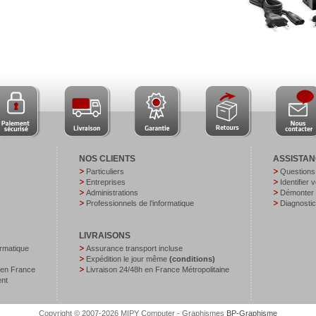
NOS CLIENTS
ASSISTA
Particuliers
Questions
Entreprises
Identifier 
Administrations
Démonter v
Professionnels de l’informatique
Diagnostic
LIVRAISONS
ormatique
Assurance transport incluse
Expédition le jour même
(conditions)
 en France
Livraison 24/48h en France Métropolitaine
ent
Copyright © 2007-2026 MIPY Computer - Graphismes
BP-Graphisme