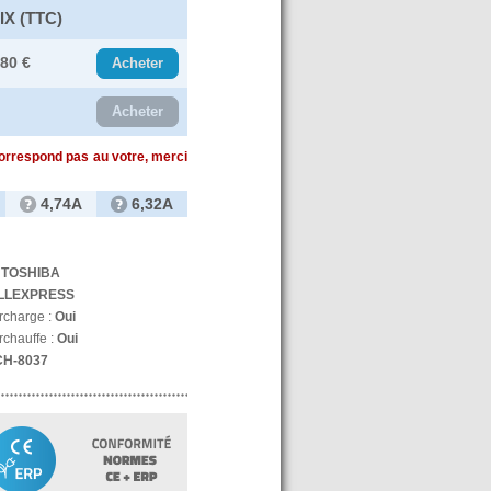
IX (TTC)
.80 €
Acheter
Acheter
correspond pas au votre, merci
4,74A
6,32A
:
TOSHIBA
LLEXPRESS
urcharge :
Oui
rchauffe :
Oui
CH-8037