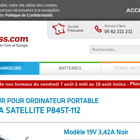
ble, notre site utilise des cookies.
ACC
ont pas nécessaires à la navigation.
otre
Politique de Confidentialité.
Service Client
Société
Française
05 62 211 211
HARGEURS
BATTERIES
VITRES TACT
Plus
-
R POUR ORDINATEUR PORTABLE
 SATELLITE P845T-112
Modèle 19V 3,42A Noir