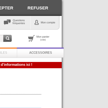
EPTER
REFUSER
Questions
Mon compte
fréquentes
Mon panier
(vide)
ILES
ACCESSOIRES
 d'informations ici !