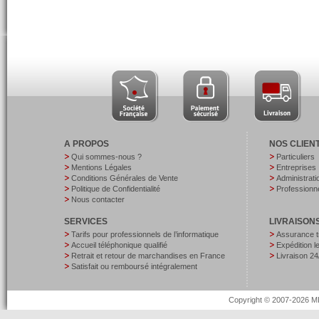
A PROPOS
NOS CLIEN
Qui sommes-nous ?
Particuliers
Mentions Légales
Entreprises
Conditions Générales de Vente
Administrati
Politique de Confidentialité
Professionne
Nous contacter
SERVICES
LIVRAISON
Tarifs pour professionnels de l’informatique
Assurance t
Accueil téléphonique qualifié
Expédition 
Retrait et retour de marchandises en France
Livraison 24
Satisfait ou remboursé intégralement
Copyright © 2007-2026 