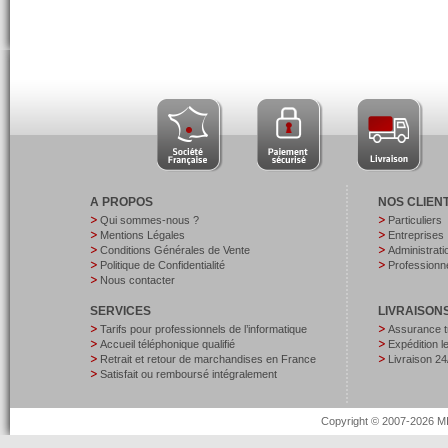
A PROPOS
NOS CLIEN
Qui sommes-nous ?
Particuliers
Mentions Légales
Entreprises
Conditions Générales de Vente
Administrati
Politique de Confidentialité
Professionne
Nous contacter
SERVICES
LIVRAISON
Tarifs pour professionnels de l’informatique
Assurance t
Accueil téléphonique qualifié
Expédition 
Retrait et retour de marchandises en France
Livraison 24
Satisfait ou remboursé intégralement
Copyright © 2007-2026 