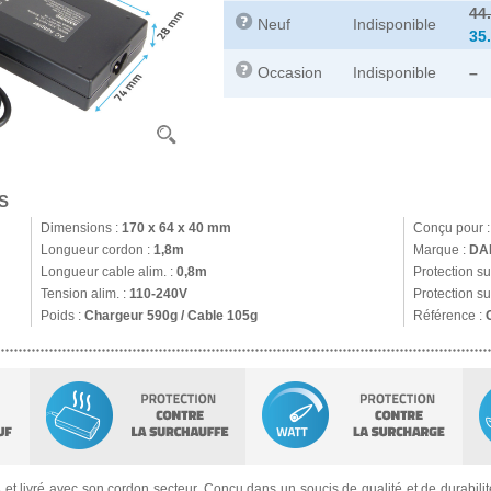
44
Neuf
Indisponible
35
Occasion
Indisponible
–
S
Dimensions :
170 x 64 x 40 mm
Conçu pour 
Longueur cordon :
1,8m
Marque :
DA
Longueur cable alim. :
0,8m
Protection s
Tension alim. :
110-240V
Protection su
Poids :
Chargeur 590g / Cable 105g
Référence :
s
et livré avec son cordon secteur. Conçu dans un soucis de qualité et de durabilité