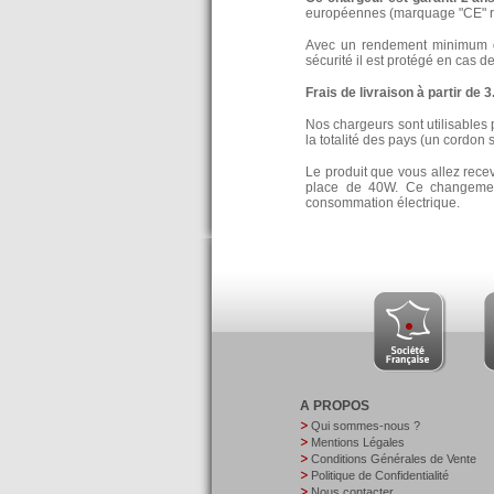
européennes (marquage "CE" re
Avec un rendement minimum de
sécurité il est protégé en cas d
Frais de livraison à partir de 
Nos chargeurs sont utilisables 
la totalité des pays (un cordon 
Le produit que vous allez rece
place de 40W. Ce changement
consommation électrique.
A PROPOS
Qui sommes-nous ?
Mentions Légales
Conditions Générales de Vente
Politique de Confidentialité
Nous contacter