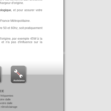
argeur d'origine.
ologique
, et pour assurer votre
France Métropolitaine.
re 50 et 60hz, soit pratiquement
d'origine, par exemple 45W à la
t n'a pas d'influence sur la
NCE
 fréquentes
votre dalle
otre dalle
 rétroéclairage