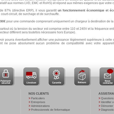
latif aux normes LVD, EMC et RoHS) et répond aux mêmes exigences que votre ch
 87% (directive ERP), il vous garantit
un fonctionnement économique et éc
e court-circuit, de surchage et de surchauffe.
3.90€
pour une commande comprenant uniquement un chargeur à destination de la 
partout où la tension du secteur est comprise entre 110 et 240V et la fréquence ent
secteur différent sera toutefois nécessaire hors Europe).
voir pourra éventuellement afficher une puissance légèrement supérieure à celle 
 ne pose absolument aucun problème de compatibilité avec votre appareil e
NOS CLIENTS
ASSISTA
Particuliers
Questions
Entreprises
Identifier 
Administrations
Démonter v
Professionnels de l’informatique
Diagnostic