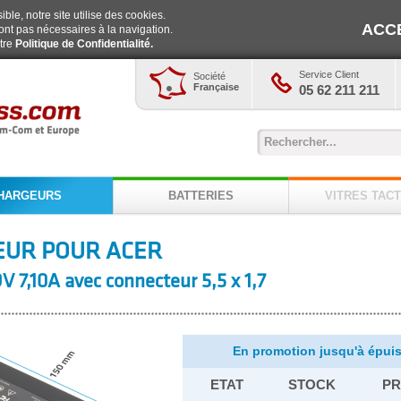
ble, notre site utilise des cookies.
ACC
ont pas nécessaires à la navigation.
otre
Politique de Confidentialité.
Service Client
Société
Française
05 62 211 211
HARGEURS
BATTERIES
VITRES TACT
EUR POUR ACER
V 7,10A avec connecteur 5,5 x 1,7
En promotion jusqu'à épuis
ETAT
STOCK
PR