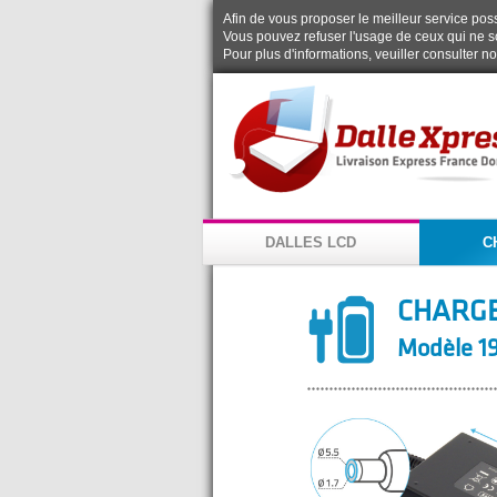
Afin de vous proposer le meilleur service possi
Vous pouvez refuser l'usage de ceux qui ne s
Pour plus d'informations, veuiller consulter n
DALLES LCD
C
CHARG
Modèle 19