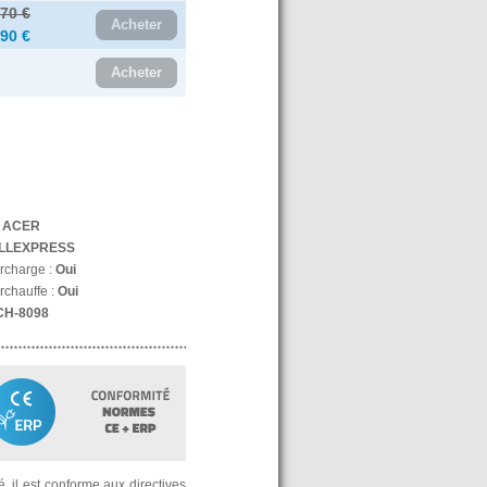
.70 €
Acheter
.90 €
Acheter
:
ACER
LLEXPRESS
urcharge :
Oui
rchauffe :
Oui
CH-8098
, il est conforme aux directives