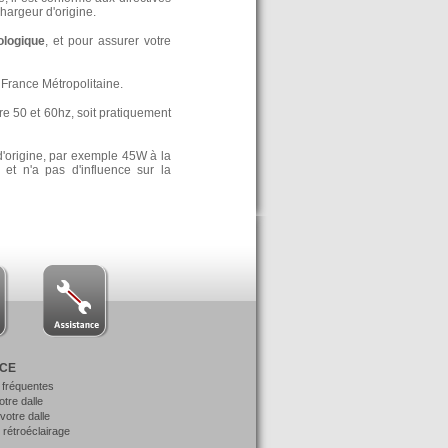
argeur d'origine.
ologique
, et pour assurer votre
France Métropolitaine.
re 50 et 60hz, soit pratiquement
d'origine, par exemple 45W à la
t n'a pas d'influence sur la
NCE
 fréquentes
votre dalle
otre dalle
 rétroéclairage