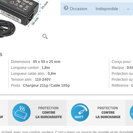
Occasion
Indisponible
–
S
Dimensions :
95 x 50 x 25 mm
Conçu pour 
Longueur cordon :
1,8m
Marque :
DA
Longueur cable alim. :
0,8m
Protection s
Tension alim. :
110-240V
Protection su
Poids :
Chargeur 211g / Cable 105g
Référence :
s
et livré avec son cordon secteur. Conçu dans un soucis de qualité et de durabilité