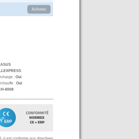
Acheter
:
ASUS
LLEXPRESS
urcharge :
Oui
rchauffe :
Oui
CH-8008
, il est conforme aux directives