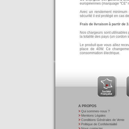
européennes (marquage "CE" re
Avec un rendement minimum de
sécurité il est protégé en cas d
Frais de livraison à partir de 
Nos chargeurs sont utilisables 
la totalité des pays (un cordon 
Le produit que vous allez rece
place de 40W. Ce changement
consommation électrique.
A PROPOS
Qui sommes-nous ?
Mentions Légales
Conditions Générales de Vente
Politique de Confidentialité
Nous contacter