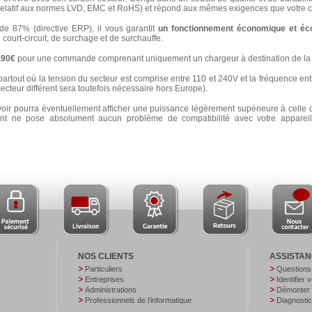
latif aux normes LVD, EMC et RoHS) et répond aux mêmes exigences que votre ch
 87% (directive ERP), il vous garantit
un fonctionnement économique et éc
e court-circuit, de surchage et de surchauffe.
3.90€
pour une commande comprenant uniquement un chargeur à destination de la 
partout où la tension du secteur est comprise entre 110 et 240V et la fréquence ent
secteur différent sera toutefois nécessaire hors Europe).
voir pourra éventuellement afficher une puissance légèrement supérieure à celle 
 ne pose absolument aucun problème de compatibilité avec votre appareil e
NOS CLIENTS
ASSISTA
Particuliers
Questions
Entreprises
Identifier 
Administrations
Démonter v
Professionnels de l’informatique
Diagnostic