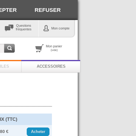
EPTER
REFUSER
Questions
Mon compte
fréquentes
Mon panier
(vide)
ILES
ACCESSOIRES
IX (TTC)
.80 €
Acheter