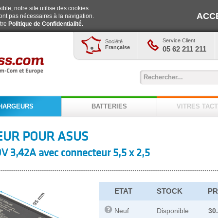
ble, notre site utilise des cookies.
ACC
ont pas nécessaires à la navigation.
otre
Politique de Confidentialité.
Service Client
Société
Française
05 62 211 211
HARGEURS
BATTERIES
VITRES TACT
EUR POUR ASUS
V 3,42A avec connecteur 5,5 x 2,5
ETAT
STOCK
PR
Neuf
Disponible
30