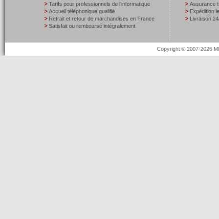
Tarifs pour professionnels de l’informatique
Assurance t
Accueil téléphonique qualifié
Expédition 
Retrait et retour de marchandises en France
Livraison 24
Satisfait ou remboursé intégralement
Copyright © 2007-2026 