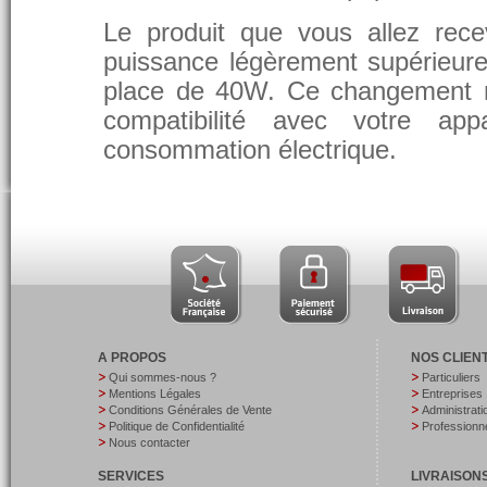
Le produit que vous allez rece
puissance légèrement supérieure
place de 40W. Ce changement 
compatibilité avec votre app
consommation électrique.
A PROPOS
NOS CLIEN
Qui sommes-nous ?
Particuliers
Mentions Légales
Entreprises
Conditions Générales de Vente
Administrati
Politique de Confidentialité
Professionne
Nous contacter
SERVICES
LIVRAISON