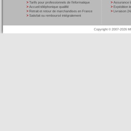
Tarifs pour professionnels de l’informatique
Assurance t
Accueil téléphonique qualifié
Expédition 
Retrait et retour de marchandises en France
Livraison 24
Satisfait ou remboursé intégralement
Copyright © 2007-2026 