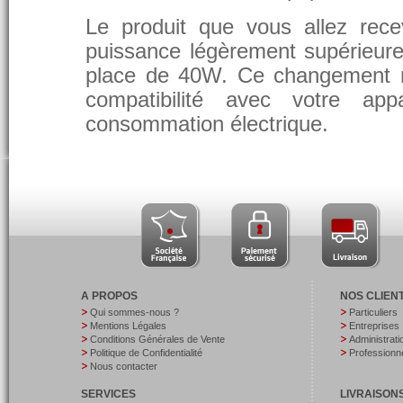
Le produit que vous allez rece
puissance légèrement supérieure
place de 40W. Ce changement 
compatibilité avec votre app
consommation électrique.
A PROPOS
NOS CLIEN
Qui sommes-nous ?
Particuliers
Mentions Légales
Entreprises
Conditions Générales de Vente
Administrati
Politique de Confidentialité
Professionne
Nous contacter
SERVICES
LIVRAISON