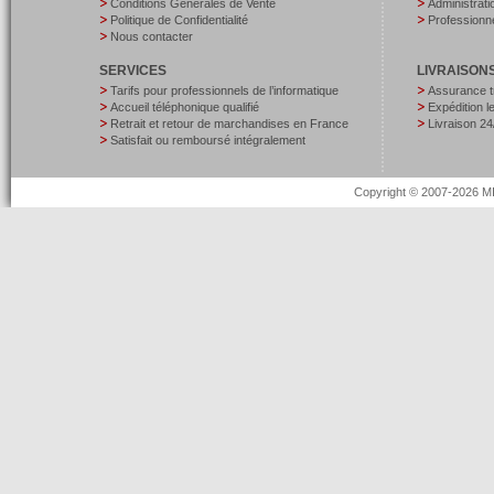
Conditions Générales de Vente
Administrati
Politique de Confidentialité
Professionne
Nous contacter
SERVICES
LIVRAISON
Tarifs pour professionnels de l’informatique
Assurance t
Accueil téléphonique qualifié
Expédition 
Retrait et retour de marchandises en France
Livraison 24
Satisfait ou remboursé intégralement
Copyright © 2007-2026 