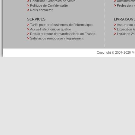
Conditions Générales de Vente
Administrati
Politique de Confidentialité
Professionne
Nous contacter
SERVICES
LIVRAISON
Tarifs pour professionnels de l’informatique
Assurance t
Accueil téléphonique qualifié
Expédition 
Retrait et retour de marchandises en France
Livraison 24
Satisfait ou remboursé intégralement
Copyright © 2007-2026 