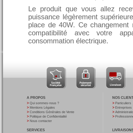
Le produit que vous allez rece
puissance légèrement supérieure
place de 40W. Ce changement 
compatibilité avec votre app
consommation électrique.
A PROPOS
NOS CLIEN
Qui sommes-nous ?
Particuliers
Mentions Légales
Entreprises
Conditions Générales de Vente
Administrati
Politique de Confidentialité
Professionne
Nous contacter
SERVICES
LIVRAISON