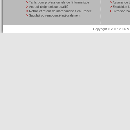
Tarifs pour professionnels de l’informatique
Assurance t
Accueil téléphonique qualifié
Expédition 
Retrait et retour de marchandises en France
Livraison 24
Satisfait ou remboursé intégralement
Copyright © 2007-2026 