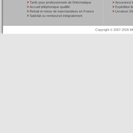
Tarifs pour professionnels de l’informatique
Assurance t
Accueil téléphonique qualifié
Expédition 
Retrait et retour de marchandises en France
Livraison 24
Satisfait ou remboursé intégralement
Copyright © 2007-2026 