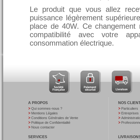
Le produit que vous allez rece
puissance légèrement supérieure
place de 40W. Ce changement 
compatibilité avec votre app
consommation électrique.
A PROPOS
NOS CLIEN
Qui sommes-nous ?
Particuliers
Mentions Légales
Entreprises
Conditions Générales de Vente
Administrati
Politique de Confidentialité
Professionne
Nous contacter
SERVICES
LIVRAISON