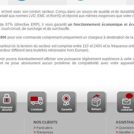
s
et livré avec son cordon secteur. Conçu dans un soucis de qualité et de durabilité
latif aux normes LVD, EMC et RoHS) et répond aux mêmes exigences que votre ch
 87% (directive ERP), il vous garantit
un fonctionnement économique et éc
e court-circuit, de surchage et de surchauffe.
3.90€
pour une commande comprenant uniquement un chargeur à destination de la 
partout où la tension du secteur est comprise entre 110 et 240V et la fréquence ent
secteur différent sera toutefois nécessaire hors Europe).
voir pourra éventuellement afficher une puissance légèrement supérieure à celle 
 ne pose absolument aucun problème de compatibilité avec votre appareil e
NOS CLIENTS
ASSISTA
Particuliers
Questions
Entreprises
Identifier 