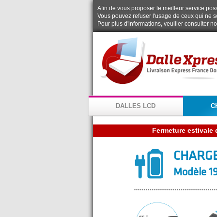
Afin de vous proposer le meilleur service possi
Vous pouvez refuser l'usage de ceux qui ne s
Pour plus d'informations, veuiller consulter n
DALLES LCD
C
CHARG
Modèle 19