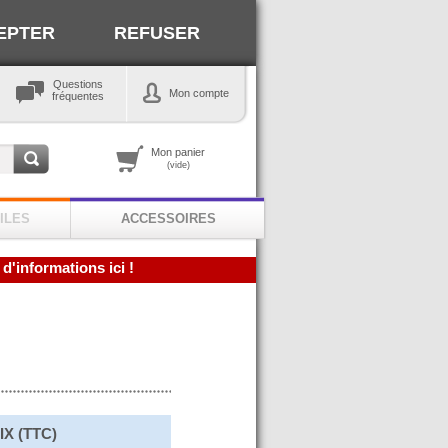
EPTER
REFUSER
Questions
Mon compte
fréquentes
Mon panier
(vide)
ILES
ACCESSOIRES
 d'informations ici !
IX (TTC)