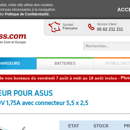
ble, notre site utilise des cookies.
ACC
ont pas nécessaires à la navigation.
otre
Politique de Confidentialité.
Service Client
Société
Française
05 62 211 211
HARGEURS
BATTERIES
VITRES TACT
Plus
-
EUR POUR ASUS
V 1,75A avec connecteur 5,5 x 2,5
ETAT
STOCK
PR