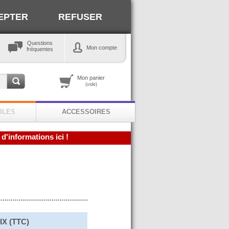
EPTER
REFUSER
Questions
Mon compte
fréquentes
Mon panier
(vide)
ILES
ACCESSOIRES
 d'informations ici !
IX (TTC)