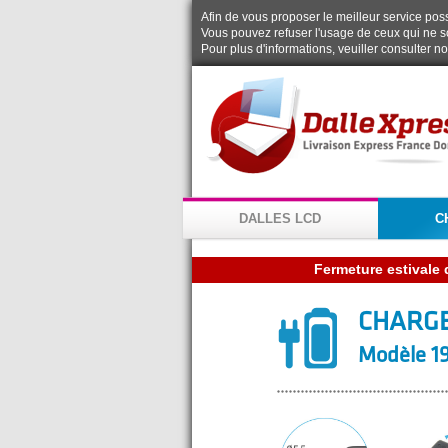
Afin de vous proposer le meilleur service possi
Vous pouvez refuser l'usage de ceux qui ne s
Pour plus d'informations, veuiller consulter n
DALLES LCD
C
CHARG
Modèle 19