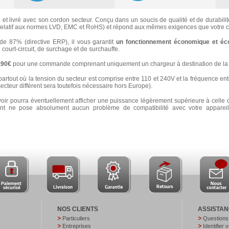
s
et livré avec son cordon secteur. Conçu dans un soucis de qualité et de durabilité
latif aux normes LVD, EMC et RoHS) et répond aux mêmes exigences que votre ch
 87% (directive ERP), il vous garantit
un fonctionnement économique et éc
e court-circuit, de surchage et de surchauffe.
3.90€
pour une commande comprenant uniquement un chargeur à destination de la 
partout où la tension du secteur est comprise entre 110 et 240V et la fréquence ent
secteur différent sera toutefois nécessaire hors Europe).
voir pourra éventuellement afficher une puissance légèrement supérieure à celle 
 ne pose absolument aucun problème de compatibilité avec votre appareil e
NOS CLIENTS
ASSISTA
Particuliers
Questions
Entreprises
Identifier 