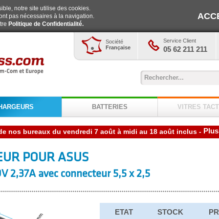
ble, notre site utilise des cookies.
ACC
ont pas nécessaires à la navigation.
otre
Politique de Confidentialité.
Service Client
Société
Française
05 62 211 211
HARGEURS
BATTERIES
VITRES TACT
Plus
-
EUR POUR ASUS
V 2,37A avec connecteur 5,5 x 2,5
ETAT
STOCK
PR