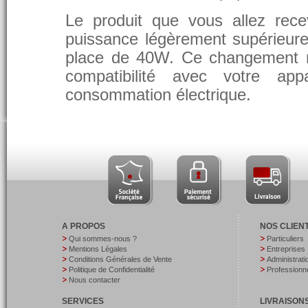
Le produit que vous allez rece
puissance légèrement supérieure
place de 40W. Ce changement 
compatibilité avec votre app
consommation électrique.
A PROPOS
NOS CLIEN
Qui sommes-nous ?
Particuliers
Mentions Légales
Entreprises
Conditions Générales de Vente
Administrati
Politique de Confidentialité
Professionne
Nous contacter
SERVICES
LIVRAISON