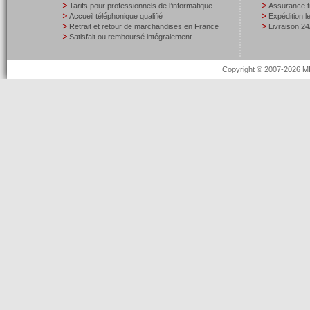
Tarifs pour professionnels de l’informatique
Assurance t
Accueil téléphonique qualifié
Expédition 
Retrait et retour de marchandises en France
Livraison 24
Satisfait ou remboursé intégralement
Copyright © 2007-2026 