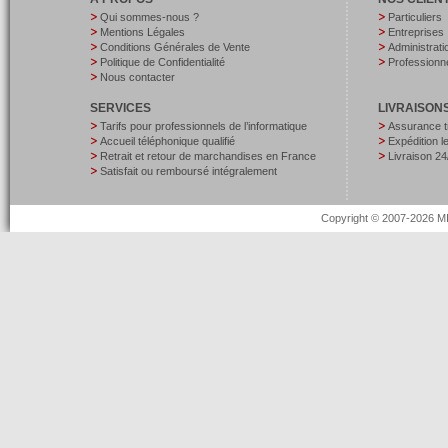
Qui sommes-nous ?
Particuliers
Mentions Légales
Entreprises
Conditions Générales de Vente
Administrati
Politique de Confidentialité
Professionne
Nous contacter
SERVICES
LIVRAISON
Tarifs pour professionnels de l’informatique
Assurance t
Accueil téléphonique qualifié
Expédition 
Retrait et retour de marchandises en France
Livraison 24
Satisfait ou remboursé intégralement
Copyright © 2007-2026 