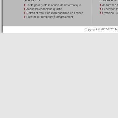
SERVICES
LIVRAISON
Tarifs pour professionnels de l’informatique
Assurance t
Accueil téléphonique qualifié
Expédition 
Retrait et retour de marchandises en France
Livraison 24
Satisfait ou remboursé intégralement
Copyright © 2007-2026 