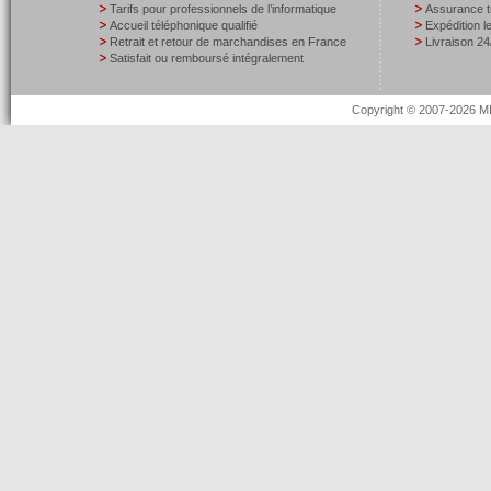
Tarifs pour professionnels de l’informatique
Assurance t
Accueil téléphonique qualifié
Expédition 
Retrait et retour de marchandises en France
Livraison 24
Satisfait ou remboursé intégralement
Copyright © 2007-2026 