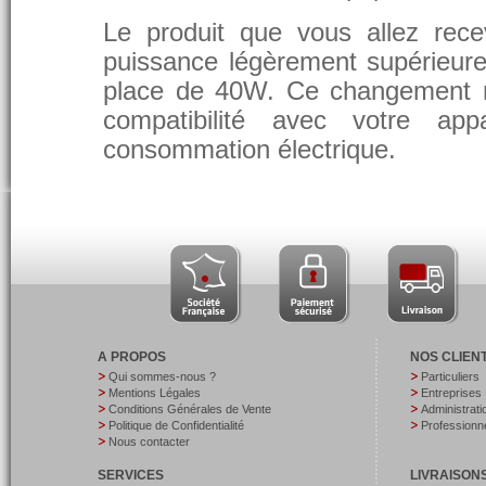
Le produit que vous allez rece
puissance légèrement supérieure
place de 40W. Ce changement 
compatibilité avec votre app
consommation électrique.
A PROPOS
NOS CLIEN
Qui sommes-nous ?
Particuliers
Mentions Légales
Entreprises
Conditions Générales de Vente
Administrati
Politique de Confidentialité
Professionne
Nous contacter
SERVICES
LIVRAISON