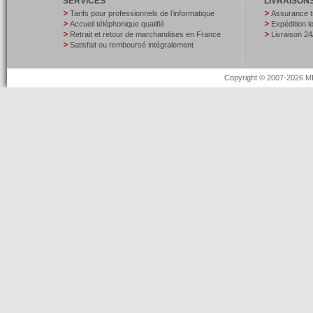
SERVICES
LIVRAISON
Tarifs pour professionnels de l’informatique
Assurance t
Accueil téléphonique qualifié
Expédition 
Retrait et retour de marchandises en France
Livraison 24
Satisfait ou remboursé intégralement
Copyright © 2007-2026 