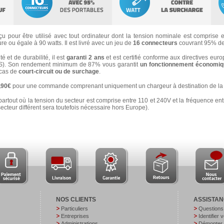
u pour être utilisé avec tout ordinateur dont la tension nominale est comprise en
e ou égale à 90 watts. Il est livré avec un jeu de
16 connecteurs
couvrant 95% de
 et de durabilité, il est
garanti 2 ans
et est certifié conforme aux directives eur
). Son rendement minimum de 87% vous garantit
un fonctionnement économiqu
n cas de
court-circuit ou de surchage
.
3,90€
pour une commande comprenant uniquement un chargeur à destination de la 
partout où la tension du secteur est comprise entre 110 et 240V et la fréquence ent
secteur différent sera toutefois nécessaire hors Europe).
NOS CLIENTS
ASSISTA
Particuliers
Questions
Entreprises
Identifier 
Administrations
Démonter v