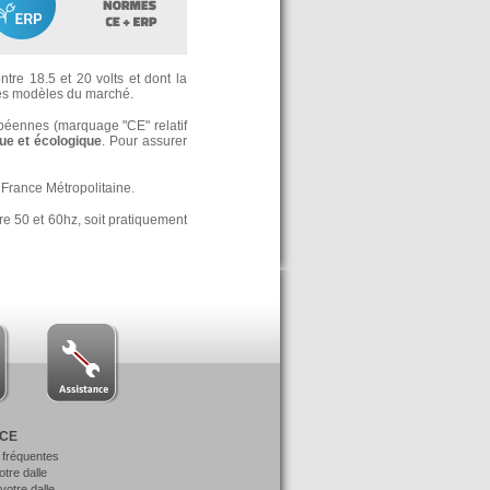
tre 18.5 et 20 volts et dont la
s modèles du marché.
opéennes (marquage "CE" relatif
e et écologique
. Pour assurer
France Métropolitaine.
re 50 et 60hz, soit pratiquement
NCE
 fréquentes
votre dalle
otre dalle