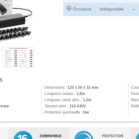
Occasion
Indisponible
–
S
Dimensions :
125 x 50 x 32 mm
Coul
Longueur cordon :
1,8m
Poid
Longueur cable alim. :
1,2m
Marq
nclus
Tension alim. :
110-240V
Réfé
Protection surchauffe :
Oui