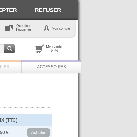
EPTER
REFUSER
Questions
Mon compte
fréquentes
Mon panier
(vide)
ILES
ACCESSOIRES
IX (TTC)
.90 €
Acheter