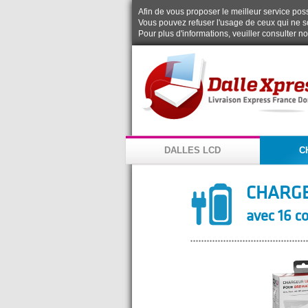
Afin de vous proposer le meilleur service possi
Vous pouvez refuser l'usage de ceux qui ne s
Pour plus d'informations, veuiller consulter n
DALLES LCD
C
CHARGE
avec 16 c