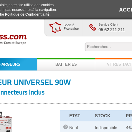
ble, notre site utilise des cookies.
ACC
ont pas nécessaires à la navigation.
otre
Politique de Confidentialité.
Service Client
Société
Française
05 62 211 211
HARGEURS
BATTERIES
VITRES TACT
UR UNIVERSEL 90W
onnecteurs inclus
ETAT
STOCK
PR
Neuf
Indisponible
46