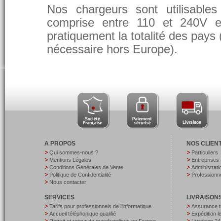
Nos chargeurs sont utilisable
comprise entre 110 et 240V et
pratiquement la totalité des pays 
nécessaire hors Europe).
A PROPOS
NOS CLIEN
Qui sommes-nous ?
Particuliers
Mentions Légales
Entreprises
Conditions Générales de Vente
Administrati
Politique de Confidentialité
Professionne
Nous contacter
SERVICES
LIVRAISON
Tarifs pour professionnels de l’informatique
Assurance t
Accueil téléphonique qualifié
Expédition 