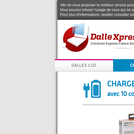
Afin de vous proposer le meilleur service possi
Vous pouvez refuser l'usage de ceux qui ne s
Pour plus d'informations, veuiller consulter n
DALLES LCD
C
CHARGE
avec 10 c