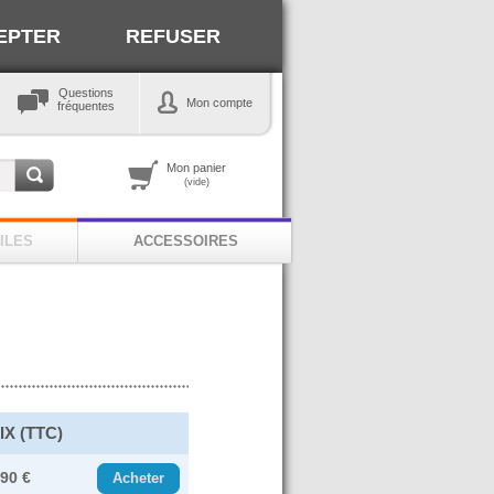
EPTER
REFUSER
Questions
Mon compte
fréquentes
Mon panier
(vide)
ILES
ACCESSOIRES
IX (TTC)
.90 €
Acheter