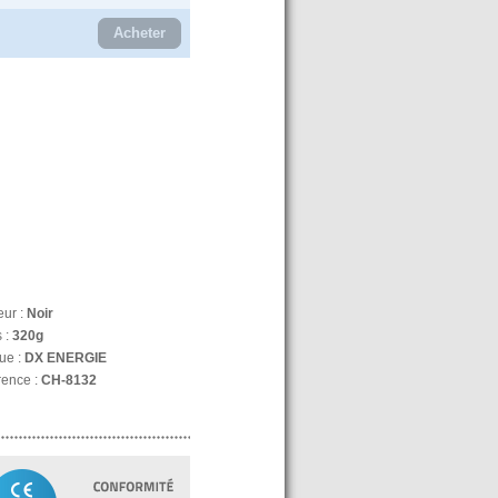
Acheter
eur :
Noir
 :
320g
ue :
DX ENERGIE
rence :
CH-8132