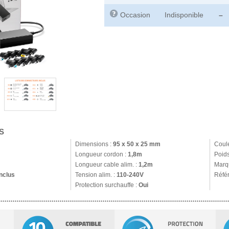
Occasion
Indisponible
–
S
Dimensions :
95 x 50 x 25 mm
Coul
Longueur cordon :
1,8m
Poids
Longueur cable alim. :
1,2m
Marq
nclus
Tension alim. :
110-240V
Réfé
Protection surchauffe :
Oui