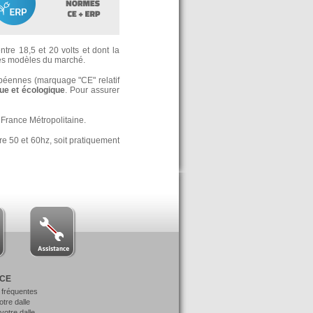
tre 18,5 et 20 volts et dont la
s modèles du marché.
opéennes (marquage "CE" relatif
e et écologique
. Pour assurer
France Métropolitaine.
re 50 et 60hz, soit pratiquement
NCE
 fréquentes
votre dalle
otre dalle