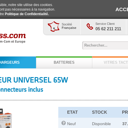
ble, notre site utilise des cookies.
ACC
ont pas nécessaires à la navigation.
otre
Politique de Confidentialité.
Service Client
Société
Française
05 62 211 211
HARGEURS
BATTERIES
VITRES TACT
UR UNIVERSEL 65W
onnecteurs inclus
ETAT
STOCK
PR
Neuf
Disponible
37