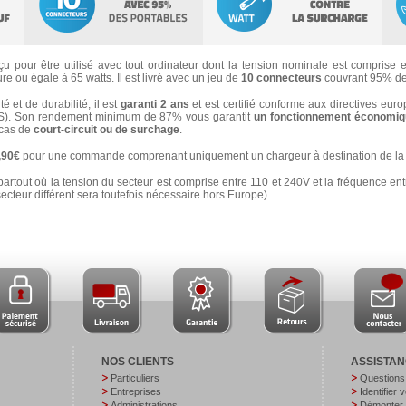
u pour être utilisé avec tout ordinateur dont la tension nominale est comprise en
e ou égale à 65 watts. Il est livré avec un jeu de
10 connecteurs
couvrant 95% de
 et de durabilité, il est
garanti 2 ans
et est certifié conforme aux directives eur
). Son rendement minimum de 87% vous garantit
un fonctionnement économiqu
n cas de
court-circuit ou de surchage
.
3,90€
pour une commande comprenant uniquement un chargeur à destination de la 
partout où la tension du secteur est comprise entre 110 et 240V et la fréquence ent
secteur différent sera toutefois nécessaire hors Europe).
NOS CLIENTS
ASSISTA
Particuliers
Questions
Entreprises
Identifier 
Administrations
Démonter v